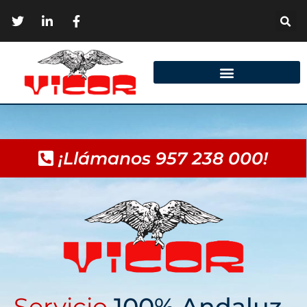
¡Llámanos 957 238 000!
Servicio
100% Andaluz